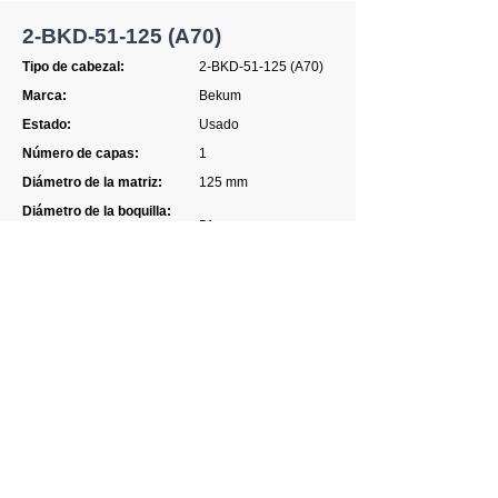
2-BKD-51-125 (A70)
Tipo de cabezal:
2-BKD-51-125 (A70)
Marca:
Bekum
​
Estado:
Usado
Número de capas:
1
Diámetro de la matriz:
125 mm
Diámetro de la boquilla:
51 mm
Número de mangueras:
2
Material:
HD (PE), PP
Control de espesor de
pared:
Si
Tira de visualización:
No