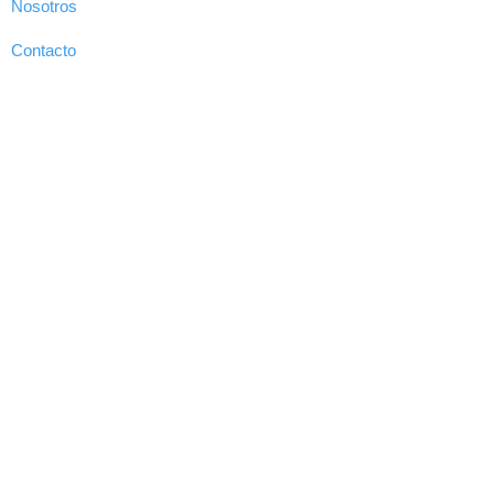
Nosotros
Contacto
Servicio oficial de:
Condiciones
Protección de Datos